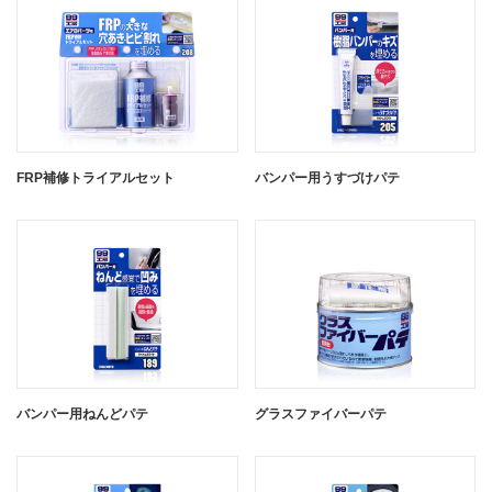
閉じる
FRP補修トライアルセット
バンパー用うすづけパテ
バンパー用うすづけパテ ライトカラ
バンパー用ねんどパテ
バンパー用うすづけパテ ダークカラ
グラスファイバーパテ
ー用
ー用
閉じる