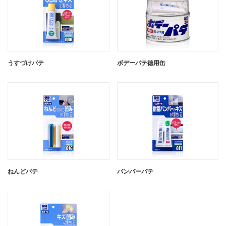
うすづけパテ
ボデーパテ徳用缶
うすづけパテ ナチュラル
ねんどパテ
うすづけパテ ホワイト
バンパーパテ