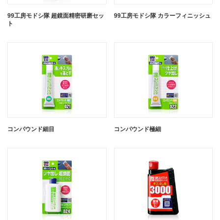
99工房モドシ隊 超鏡面精密研磨セッ
99工房モドシ隊 カラーフィニッシュ
ト
厚づけパテ ダーク
閉じる
99工房モドシ隊 カラーフィニッシュ
99工房モドシ隊 カラーフィニッシュ
ブラック
コンパウンド細目
レッド
コンパウンド極細