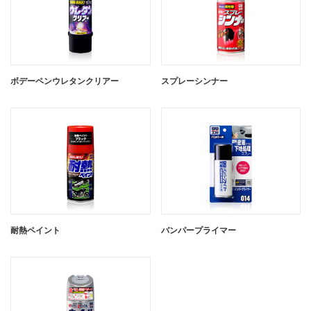
ボデーペン Chibi-Can クリアー
ボデーペンウレタンクリアー
ボデーペン Chibi-Can ボカシ剤
スプレーシンナー
ボデーペン Chibi-Can プラサフ
ボデーペン Chibi-Can ホワイトプラ
耐熱ペイント
バンパープライマー
サフ
閉じる