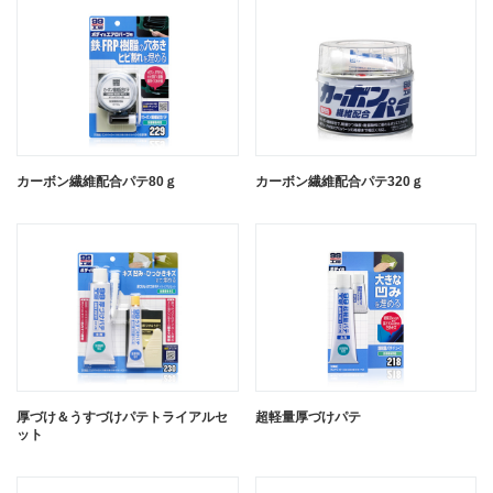
厚づけパテチューブタイプ ホワイト
カーボン繊維配合パテ80ｇ
厚づけパテチューブタイプ ダーク
カーボン繊維配合パテ320ｇ
キズペン ガンメタ
キズペン ブラック
厚づけパテチューブタイプ ナチュラ
厚づけ＆うすづけパテトライアルセ
超軽量厚づけパテ
ル
ット
キズペン ツヤ消しブラック
閉じる