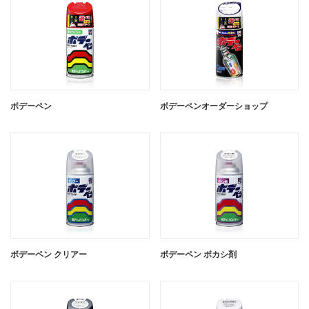
ボデーペン
ボデーペンオーダーショップ
ボデーペン ソリッド
ボデーペン クリアー
ボデーペン メタリック、パール・マ
ボデーペン ボカシ剤
イカ色
閉じる