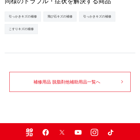
同様のトラブル・症状を解決する商品
引っかきキズの補修
飛び石キズの補修
引っかきキズの補修
こすりキズの補修
補修用品 脱脂剤他補助用品一覧へ
99ブロ
Facebook
X
Youtube
Instagram
TikTok