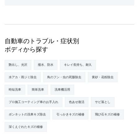
自動車のトラブル・症状別
ボディから探す
艶出し、光沢
撥水、防水
キレイ長持ち、耐久
水アカ・雨ジミ除去
鳥のフン・虫の死骸除去
黄砂・花粉除去
時短洗車
簡単洗車
洗車機活用
プロ施工コーティング車のお手入れ
色あせ復活
サビ落とし
ボンネットの洗車キズ除去
引っかきキズの補修
飛び石キズの補修
深くえぐれたキズの補修