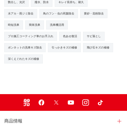
艶出し、光沢
撥水、防水
キレイ長持ち、耐久
水アカ・雨ジミ除去
鳥のフン・虫の死骸除去
黄砂・花粉除去
時短洗車
簡単洗車
洗車機活用
プロ施工コーティング車のお手入れ
色あせ復活
サビ落とし
ボンネットの洗車キズ除去
引っかきキズの補修
飛び石キズの補修
深くえぐれたキズの補修
99ブロ
Facebook
X
Youtube
Instagram
TikTok
商品情報