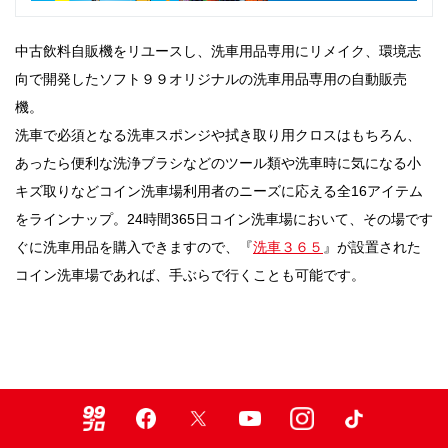
中古飲料自販機をリユースし、洗車用品専用にリメイク、環境志
向で開発したソフト９９オリジナルの洗車用品専用の自動販売
機。
洗車で必須となる洗車スポンジや拭き取り用クロスはもちろん、
あったら便利な洗浄ブラシなどのツール類や洗車時に気になる小
キズ取りなどコイン洗車場利用者のニーズに応える全16アイテム
をラインナップ。24時間365日コイン洗車場において、その場です
ぐに洗車用品を購入できますので、『
洗車３６５
』が設置された
コイン洗車場であれば、手ぶらで行くことも可能です。
99ブロ
Facebook
X
Youtube
Instagram
TikTok