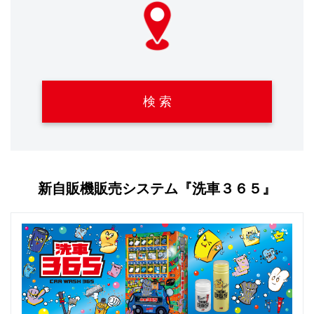
検 索
新自販機販売システム『洗車３６５』