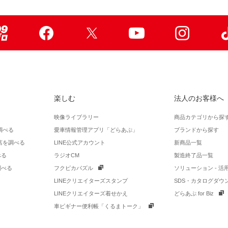
99ブロ
Facebook
X
Youtube
Instagr
楽しむ
法人のお客様へ
映像ライブラリー
商品カテゴリから探
調べる
愛車情報管理アプリ「どらあぷ」
ブランドから探す
店を調べる
LINE公式アカウント
新商品一覧
べる
ラジオCM
製造終了品一覧
調べる
フクピカパズル
ソリューション - 
LINEクリエイターズスタンプ
SDS・カタログダウ
LINEクリエイターズ着せかえ
どらあぷ for Biz
車ビギナー便利帳「くるまトーク」