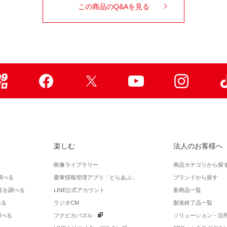
この商品のQ&Aを見る
99ブロ
Facebook
X
Youtube
Instagr
楽しむ
法人のお客様へ
映像ライブラリー
商品カテゴリから探
調べる
愛車情報管理アプリ「どらあぷ」
ブランドから探す
店を調べる
LINE公式アカウント
新商品一覧
べる
ラジオCM
製造終了品一覧
調べる
フクピカパズル
ソリューション - 