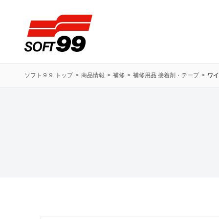
ソフト９９コーポレーション
ソフト９９ トップ
商品情報
補修
補修用品 接着剤・テープ
ワイ