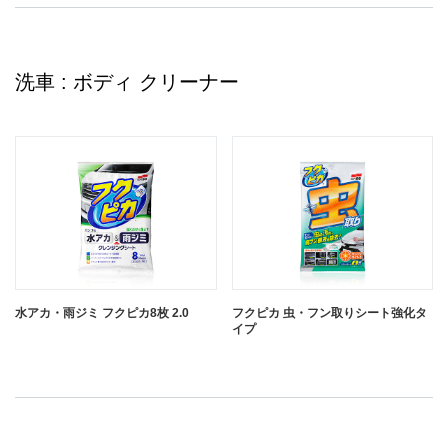
洗車 : ボディ クリーナー
水アカ・雨ジミ フクピカ8枚 2.0
フクピカ 虫・フン取りシート強化タ
イプ