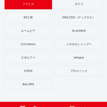
フクピカ
ガラコ
99工房
DIGLOSS（ディグロス）
ルームピア
ALAUNEN
CoCotorico
メガネのシャンプー
スポルファ
velogue
G'ZOX
プロスペック
BeCARX
99ブロ
Facebook
X
Youtube
Instagram
TikTok