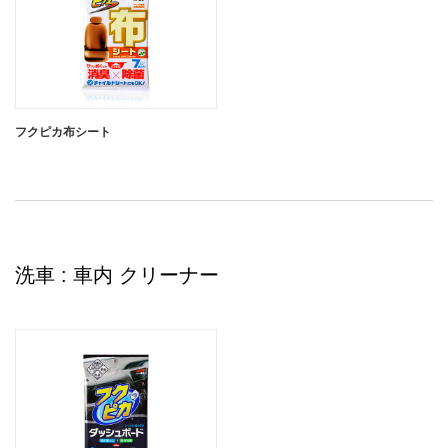
フクピカ布シート
洗車 : 車内 クリーナー