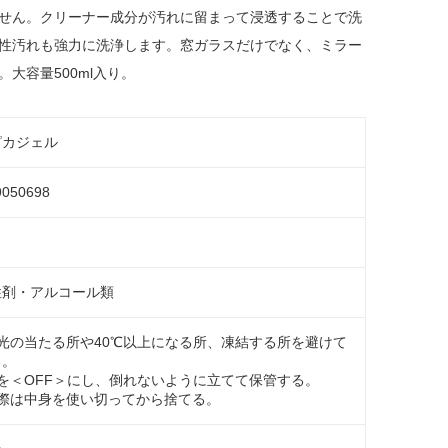
せん。クリーナー成分が汚れに留まって浸透することで洗
性汚れも強力に洗浄します。窓ガラスだけでなく、ミラー
大容量500ml入り。
ピカジェル
9050698
性剤・アルコール類
光の当たる所や40℃以上になる所、凍結する所を避けて
る。
を＜OFF＞にし、倒れないように立てて保管する。
の際は中身を使い切ってから捨てる。