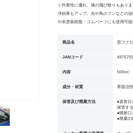
く作業性に優れ、液の飛び散りもありま
浄効果もアップ、虫や鳥のフンなどの油
や未塗装樹脂・ゴムパーツにも使用可能。
商品名
窓フク
JANコード
497575
内容
500ml
成分・材質
界面活
保管及び廃棄方法
●直射日
保管す
●噴射口
●廃棄