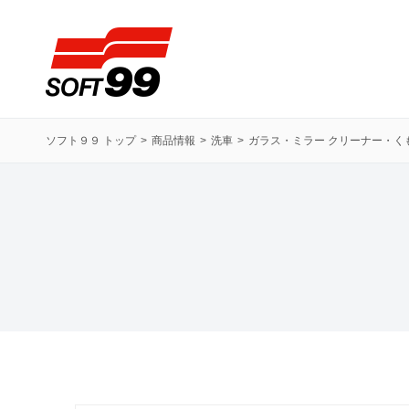
ソフト９９コーポレーション
ソフト９９ トップ
商品情報
洗車
ガラス・ミラー クリーナー・く