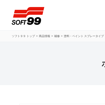
ソフト９９コーポレーション
ソフト９９ トップ
商品情報
補修
塗料・ペイント スプレータイプ