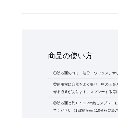
商品の使い方
①塗る面のゴミ、油分、ワックス、サ
②使用前に容器をよく振り、中の玉を
ぜる必要があります。スプレーする毎
③塗る面と約15〜25cm離しスプレ
てください（1回塗る毎に10分程乾燥