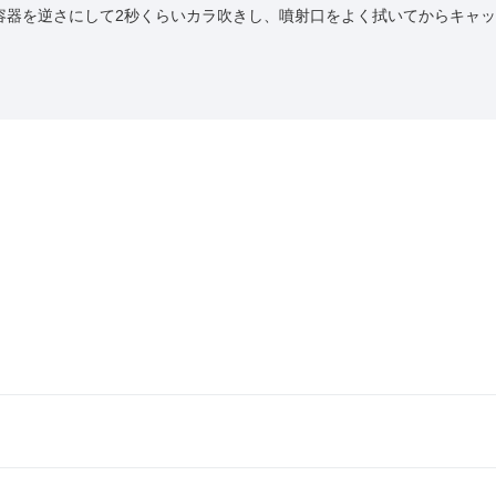
容器を逆さにして2秒くらいカラ吹きし、噴射口をよく拭いてからキャ