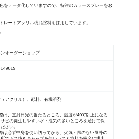
色をデータ化していますので、特注のカラースプレーをお
トレートアクリル樹脂塗料を採用しています。
。
ペンオーダーショップ
9149019
脂（アクリル）、顔料、有機溶剤
際は、直射日光の当たるところ、温度が40℃以上になる
、サビの発生しやすい水・湿気の多いところを避けて保
ください。
の際は必ず中身を使い切ってから、火気・風のない屋外の
場所でガス抜きキャップを使いガスと塗料を完全に排出