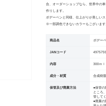
合、オーダーショップなら、世界中の車
作りします。
ボデーペンと同様、仕上がりが美しいス
※一部調色できないカラーもございます
商品名
ボデー
JANコード
497575
内容
300ｍｌ
成分・材質
合成樹
保管及び廃棄方法
●保管の
ところ
管して
●廃棄
平らな