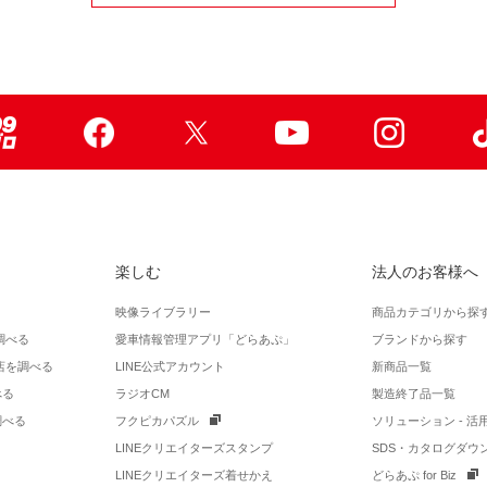
99ブロ
Facebook
X
Youtube
Instagr
楽しむ
法人のお客様へ
映像ライブラリー
商品カテゴリから探
調べる
愛車情報管理アプリ「どらあぷ」
ブランドから探す
店を調べる
LINE公式アカウント
新商品一覧
べる
ラジオCM
製造終了品一覧
調べる
フクピカパズル
ソリューション - 
LINEクリエイターズスタンプ
SDS・カタログダウ
LINEクリエイターズ着せかえ
どらあぷ for Biz