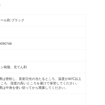
。
ール剤 ブラック
ク
9090748
ーン樹脂、充てん剤
際は密栓し、直射日光の当たるところ、温度が40℃以上
ところ、湿度の高いところを避けて保管してください。
の際は中身を使い切ってから廃棄してください。
ン