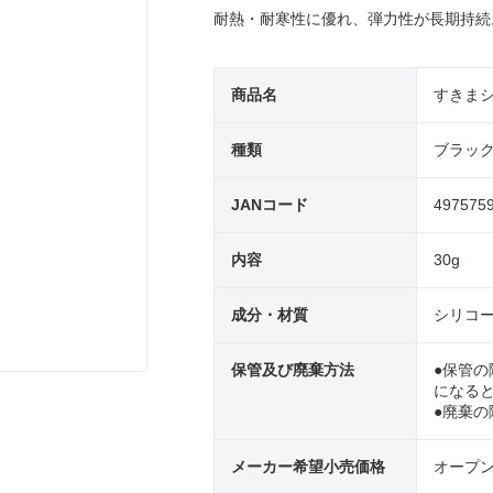
耐熱・耐寒性に優れ、弾力性が長期持続
商品名
すきまシ
種類
ブラッ
JANコード
497575
内容
30g
成分・材質
シリコ
保管及び廃棄方法
●保管の
になる
●廃棄
メーカー希望小売価格
オープ