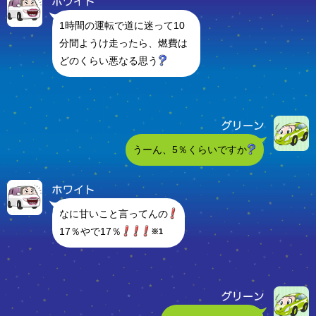
1時間の運転で道に迷って10
分間ようけ走ったら、燃費は
どのくらい悪なる思う
うーん、5％くらいですか
なに甘いこと言ってんの
17％やで17％
※1