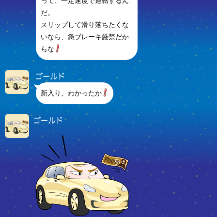
って、一定速度で運転するん
だ。
スリップして滑り落ちたくな
いなら、急ブレーキ厳禁だか
らな
新入り、わかったか