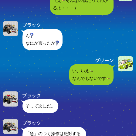
（え
そんなの僕だってわか
るよ・・・）
ん
なにか言ったか
い、いえ
なんでもないです
そして次にだ。
「急」のつく操作は絶対する