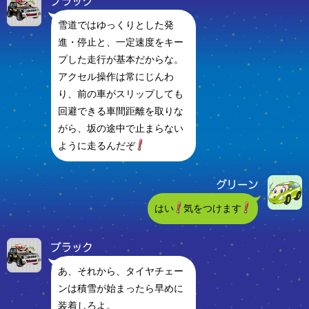
雪道ではゆっくりとした発
進・停止と、一定速度をキー
プした走行が基本だからな。
アクセル操作は常にじんわ
り、前の車がスリップしても
回避できる車間距離を取りな
がら、坂の途中で止まらない
ように走るんだぞ
はい
気をつけます
あ、それから、タイヤチェー
ンは積雪が始まったら早めに
装着しろよ。