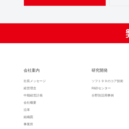
会社案内
研究開発
社長メッセージ
ソフト９９のコア技術
経営理念
R&Dセンター
中期経営計画
分野別活用事例
会社概要
沿革
組織図
事業所