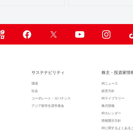
99ブロ
Facebook
X
Youtube
Instagr
サステナビリティ
株主・投資家情
環境
IRニュース
社会
経営方針
コーポレート・ガバナンス
IRライブラリー
アジア留学生奨学基金
株式情報
IRカレンダー
情報開示方針
IRに関するよくある