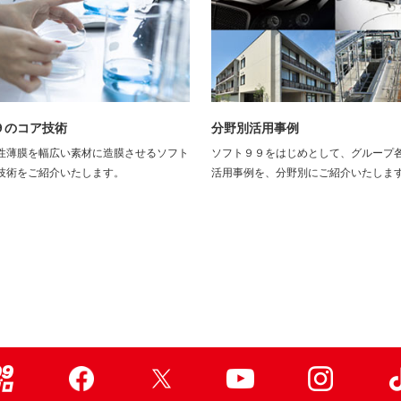
９のコア技術
分野別活用事例
性薄膜を幅広い素材に造膜させるソフト
ソフト９９をはじめとして、グループ
技術をご紹介いたします。
活用事例を、分野別にご紹介いたしま
99ブロ
Facebook
X
Youtube
Instagr