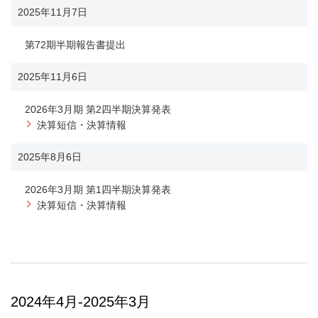
2025年11月7日
第72期半期報告書提出
2025年11月6日
2026年3月期 第2四半期決算発表
決算短信・決算情報
2025年8月6日
2026年3月期 第1四半期決算発表
決算短信・決算情報
2024年4月-2025年3月