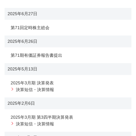
2025年6月27日
第71回定時株主総会
2025年6月26日
第71期有価証券報告書提出
2025年5月13日
2025年3月期 決算発表
決算短信・決算情報
2025年2月6日
2025年3月期 第3四半期決算発表
決算短信・決算情報