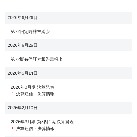
2026年6月26日
第72回定時株主総会
2026年6月25日
第72期有価証券報告書提出
2026年5月14日
2026年3月期 決算発表
決算短信・決算情報
2026年2月10日
2026年3月期 第3四半期決算発表
決算短信・決算情報