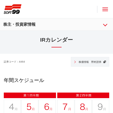
ソフト９９コーポレーション
株主・投資家情報
IRカレンダー
証券コード：4464
株価情報 野村證券
年間スケジュール