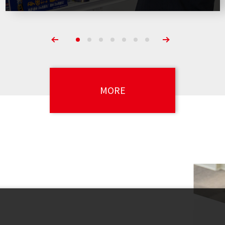
1
2
3
4
5
6
7
MORE