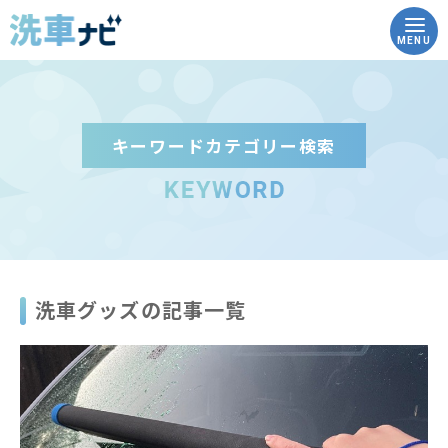
MENU
キーワードカテゴリー検索
トップ
洗車ナビとは
洗車の豆知識
洗車グッズの記事一覧
実践！how to洗車
こんな時どうする？Q&A
コイン洗車場を調べる