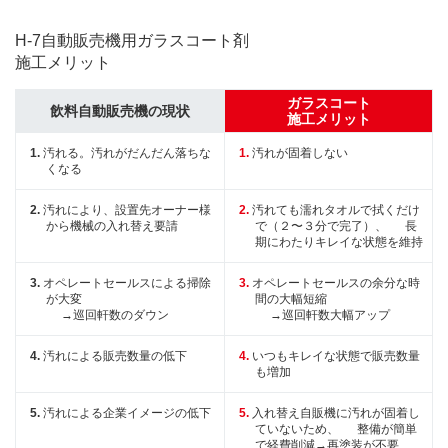
H-7自動販売機用ガラスコート剤
施工メリット
ガラスコート
飲料自動販売機の現状
施工メリット
汚れる。汚れがだんだん落ちな
汚れが固着しない
くなる
汚れにより、設置先オーナー様
汚れても濡れタオルで拭くだけ
から機械の入れ替え要請
で（２〜３分で完了）、
長
期にわたりキレイな状態を維持
オペレートセールスによる掃除
オペレートセールスの余分な時
が大変
間の大幅短縮
→巡回軒数のダウン
→巡回軒数大幅アップ
汚れによる販売数量の低下
いつもキレイな状態で販売数量
も増加
汚れによる企業イメージの低下
入れ替え自販機に汚れが固着し
ていないため、
整備が簡単
で経費削減→再塗装が不要