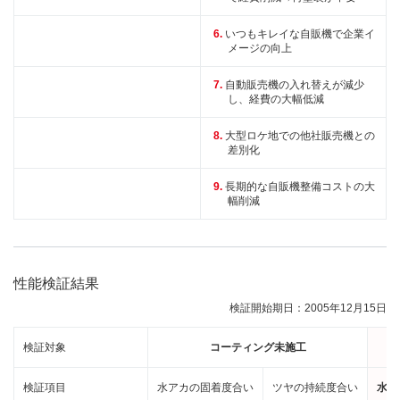
いつもキレイな自販機で企業イ
メージの向上
自動販売機の入れ替えが減少
し、経費の大幅低減
大型ロケ地での他社販売機との
差別化
長期的な自販機整備コストの大
幅削減
性能検証結果
検証開始期日：2005年12月15日
検証対象
コーティング未施工
検証項目
水アカの固着度合い
ツヤの持続度合い
水ア