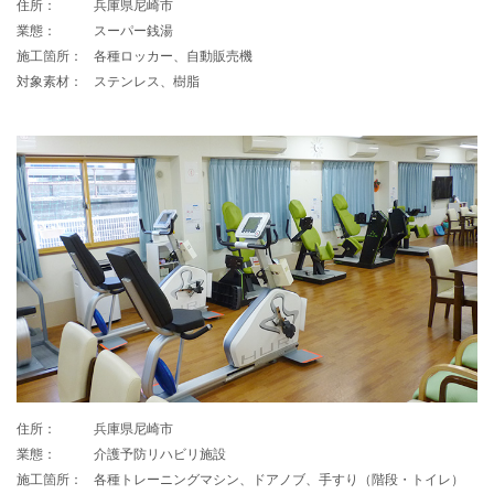
住所：
兵庫県尼崎市
業態：
スーパー銭湯
施工箇所：
各種ロッカー、自動販売機
対象素材：
ステンレス、樹脂
住所：
兵庫県尼崎市
業態：
介護予防リハビリ施設
施工箇所：
各種トレーニングマシン、ドアノブ、手すり（階段・トイレ）