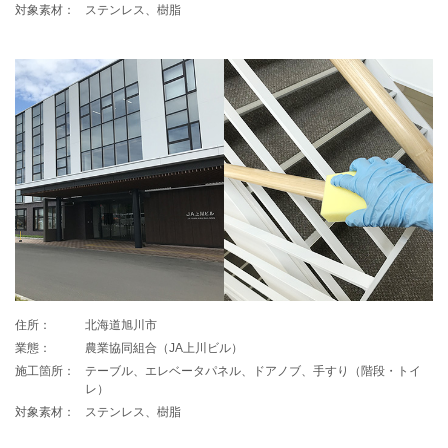
対象素材：
ステンレス、樹脂
住所：
北海道旭川市
業態：
農業協同組合（JA上川ビル）
施工箇所：
テーブル、エレベータパネル、ドアノブ、手すり（階段・トイ
レ）
対象素材：
ステンレス、樹脂