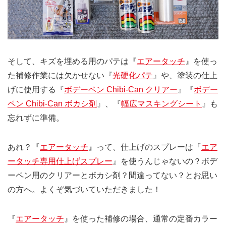
そして、キズを埋める用のパテは『
エアータッチ
』を使っ
た補修作業には欠かせない『
光硬化パテ
』や、塗装の仕上
げに使用する『
ボデーペン Chibi-Can クリアー
』『
ボデー
ペン Chibi-Can ボカシ剤
』、『
幅広マスキングシート
』も
忘れずに準備。
あれ？『
エアータッチ
』って、仕上げのスプレーは『
エア
ータッチ専用仕上げスプレー
』を使うんじゃないの？ボデ
ーペン用のクリアーとボカシ剤？間違ってない？とお思い
の方へ。よくぞ気づいていただきました！
『
エアータッチ
』を使った補修の場合、通常の定番カラー