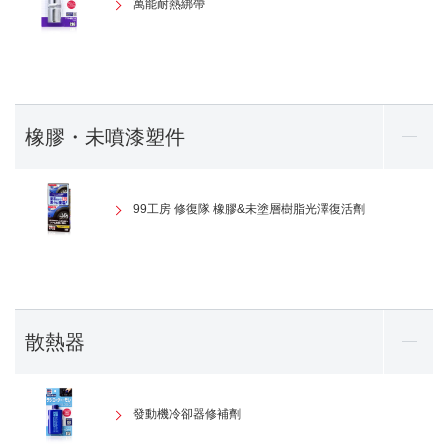
萬能耐熱綁帶
橡膠・未噴漆塑件
99工房 修復隊 橡膠&未塗層樹脂光澤復活劑
散熱器
發動機冷卻器修補劑