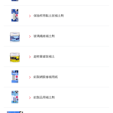
保險桿用黏土狀補土劑
玻璃纖維補土劑
超輕量罐裝補土
鋁製網眼修補用紙
鋁製品用補土劑