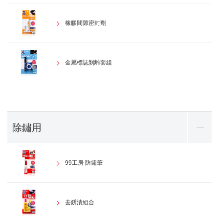
橡膠間隙密封劑
金屬標誌剝離套組
除鏽用
99工房 防鏽筆
去銹漬組合