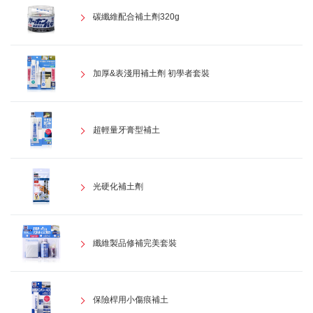
碳纖維配合補土劑320g
加厚&表淺用補土劑 初學者套裝
超輕量牙膏型補土
光硬化補土劑
纖維製品修補完美套裝
保險桿用小傷痕補土