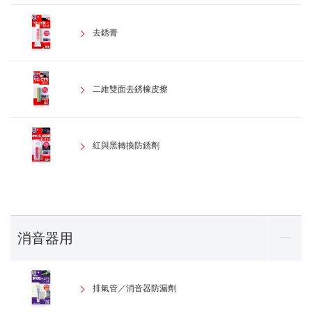
去銹膏
二維雙面去銹橡皮擦
紅與黑轉換防銹劑
消音器用
排氣管／消音器防漏劑