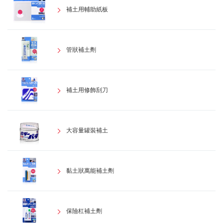
補土用輔助紙板
管狀補土劑
補土用修飾刮刀
大容量罐裝補土
黏土狀萬能補土劑
保險杠補土劑