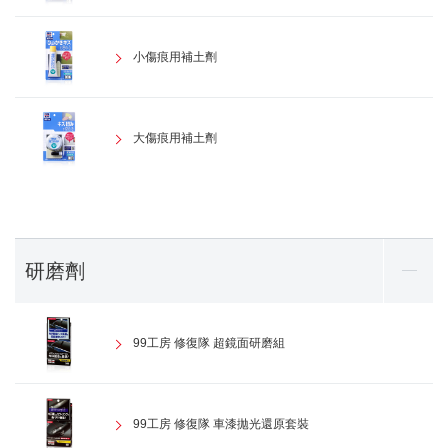
小傷痕用補土劑
大傷痕用補土劑
研磨劑
99工房 修復隊 超鏡面研磨組
99工房 修復隊 車漆拋光還原套裝