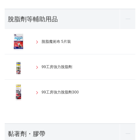
脫脂劑等輔助用品
脫脂魔術布 5片裝
99工房強力脫脂劑
99工房強力脫脂劑300
黏著劑・膠帶