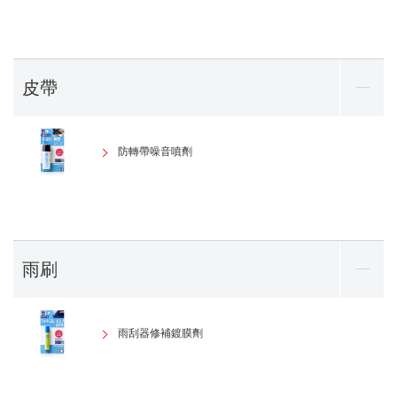
皮帶
防轉帶噪音噴劑
雨刷
雨刮器修補鍍膜劑