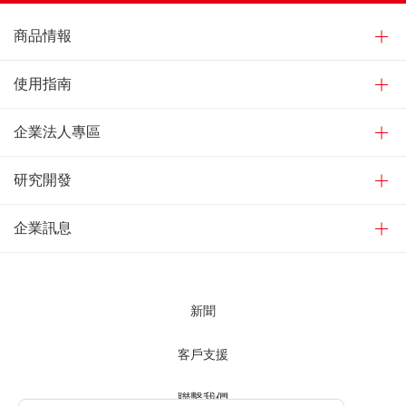
商品情報
使用指南
企業法人專區
研究開發
企業訊息
新聞
客戶支援
聯繫我們