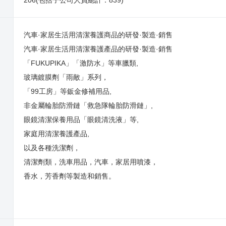
206(包括子公司人員總計：839)
汽車·家居生活用清潔養護商品的研發·製造·銷售
汽車·家居生活用清潔養護產品的研發·製造·銷售
「FUKUPIKA」「激防水」等車臘類,
玻璃鍍膜劑「雨敵」系列，
「99工房」等鈑金修補用品,
非金屬輪胎防滑鏈「救急隊輪胎防滑鏈」,
眼鏡清潔保養用品「眼鏡清洗液」等,
家庭用清潔養護產品,
以及各種洗潔劑，
清潔劑類，洗車用品，汽車，家居用噴漆，
香水，芳香劑等製造和銷售。