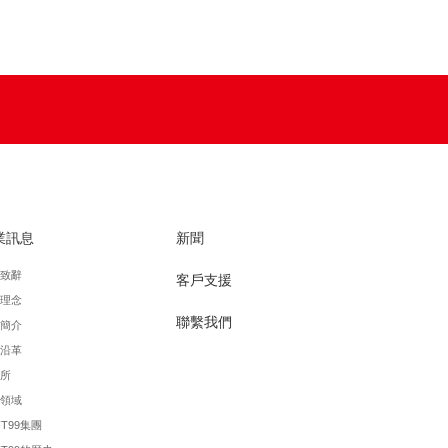
業訊息
新聞
致辭
客戶支援
理念
聯繫我們
簡介
沿革
所
領域
FT99集團