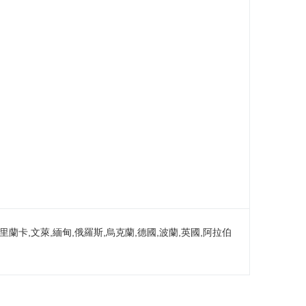
里蘭卡,文萊,緬甸,俄羅斯,烏克蘭,德國,波蘭,英國,阿拉伯