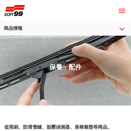
SOFT99株式會社
商品情報
保養・配件
從雨刷、防滑雪鏈、胎壓偵測器、座椅靠墊等商品。