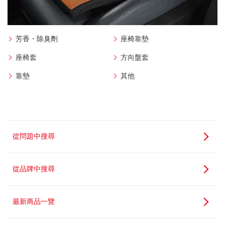
芳香・除臭劑
座椅靠墊
座椅套
方向盤套
靠墊
其他
從問題中搜尋
從品牌中搜尋
最新商品一覽