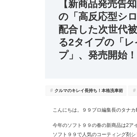
【新商品発売告
の「高反応型シ
配合した次世代
る2タイプの「レ
プ」、発売開始！
＃
＃
クルマのキレイ長持ち！本格洗車術
こんにちは。９９ブロ編集長のタナカ
今年のソフト９９の春の新商品は2ア
ソフト９９で人気のコーティング剤シ