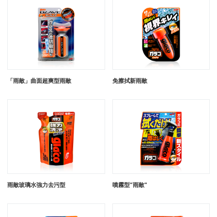
「雨敵」曲面超爽型雨敵
免擦拭新雨敵
雨敵玻璃水強力去污型
噴霧型"雨敵"