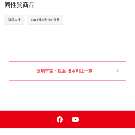
同性質商品
玻璃去汙
glaco撥水劑後的保養
玻璃車窗・鏡面 撥水劑往一覽
Facebook
Youtube