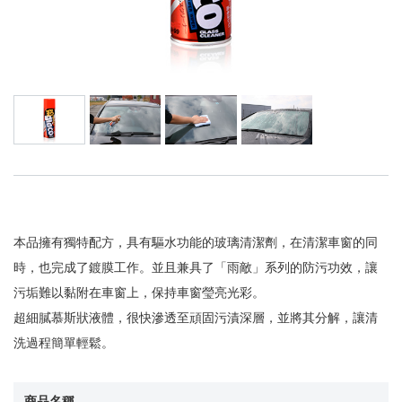
本品擁有獨特配方，具有驅水功能的玻璃清潔劑，在清潔車窗的同
時，也完成了鍍膜工作。並且兼具了「雨敵」系列的防污功效，讓
污垢難以黏附在車窗上，保持車窗瑩亮光彩。
超細膩慕斯狀液體，很快滲透至頑固污漬深層，並將其分解，讓清
洗過程簡單輕鬆。
商品名稱