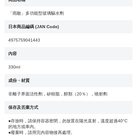
「雨敵」多功能型玻璃驅水劑
日本商品編碼 (JAN Code)
4975759041443
內容
330ml
成份・材質
非離子界面活性劑，矽樹脂，醇類（20％），噴射劑
保存及丟棄方式
●存放時，請保持容器密閉，勿放置在陽光直射，溫度超過40°C
的地方或車內。
●廢棄時，請用完內容物後再處理。