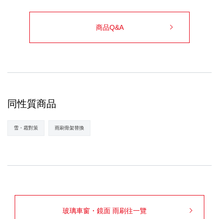
商品Q&A
同性質商品
雪・霜對策
雨刷骨架替換
玻璃車窗・鏡面 雨刷往一覽