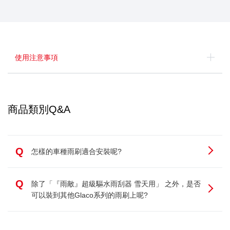
使用注意事項
商品類別Q&A
Q
怎樣的車種雨刷適合安裝呢?
Q
除了「『雨敵』超級驅水雨刮器 雪天用」 之外，是否
可以裝到其他Glaco系列的雨刷上呢?