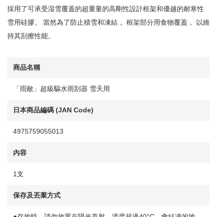
採用了可承受湿雪覆蓋的超重量的高剛性設計框架和優越的耐寒性
雪用硅膠。 當然為了防止積雪和凍結， 框架部分用食物覆蓋， 以維
持其刮擦性能。
商品名稱
「雨敵」超級驅水雨刮器 雪天用
日本商品編碼 (JAN Code)
4975759055013
內容
1支
保存及丟棄方式
●存放時，請勿放置在陽光直射，溫度超過40°C，會結凍的地