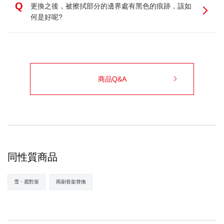
Q
更換之後，被擦拭部分的邊界處有黑色的痕跡，該如
何是好呢?
商品Q&A
同性質商品
雪・霜對策
雨刷骨架替換