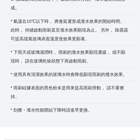
成。
* 氣溫在10℃以下時， 將會延遲形成潑水效果的開始時間。
此時， 持續啟動雨刷直至潑水效果顯現為止。 另外， 除霜器
可提高擋風玻璃表面溫度使效果更顯著。
* 下雨天或玻璃濕潤時， 雨刷的潑水效果顯現遲緩， 或不顯
現時， 請在玻璃乾燥狀態下再啟動雨刷。
* 使用具有清潔效果的玻璃水時會降低顯現雨刷的撥水效果。
* 雨刷硅膠表面的黑色粉末是用來提高雨刷滑動， 請不要擦
掉。
* 刮擦・潑水性能開始下降時請進早更換。