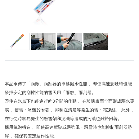
本品承傳了「雨敵」雨刮器的卓越撥水性能， 即使高速駕駛時也能
發揮安定的刮擦性能的雪天用「雨敵」雨刮器。
即使在氷点下也能進行約3分間的作動， 在玻璃表面全面形成驅水覆
膜， 使雪・冰難於附著， 抑制在清晨等発生的雪・霜凍結。 此外，
在行使時容易発生的融雪剤和泥濺等造成的污漬也難於附著。
採用氣泡構造， 即使高速駕駛或遇強風・飄雪時也能抑制雨刮器懸
浮， 確保其安定運作性能。