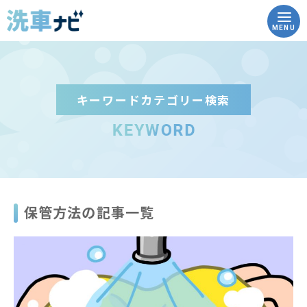
MENU
キーワードカテゴリー検索
トップ
洗車ナビとは
洗車の豆知識
保管方法の記事一覧
実践！how to洗車
こんな時どうする？Q&A
コイン洗車場を調べる