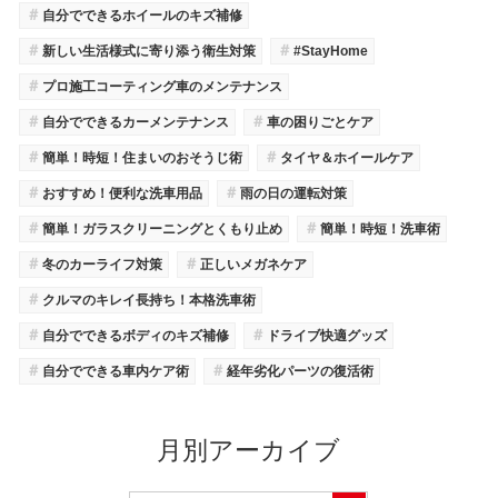
＃
自分でできるホイールのキズ補修
＃
＃
新しい生活様式に寄り添う衛生対策
#StayHome
＃
プロ施工コーティング車のメンテナンス
＃
＃
自分でできるカーメンテナンス
車の困りごとケア
＃
＃
簡単！時短！住まいのおそうじ術
タイヤ＆ホイールケア
＃
＃
おすすめ！便利な洗車用品
雨の日の運転対策
＃
＃
簡単！ガラスクリーニングとくもり止め
簡単！時短！洗車術
＃
＃
冬のカーライフ対策
正しいメガネケア
＃
クルマのキレイ長持ち！本格洗車術
＃
＃
自分でできるボディのキズ補修
ドライブ快適グッズ
＃
＃
自分でできる車内ケア術
経年劣化パーツの復活術
月別アーカイブ