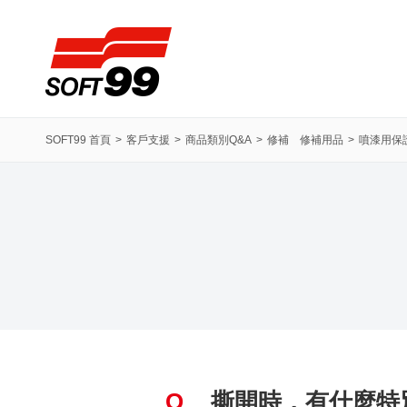
SOFT99株式會社
SOFT99 首頁
客戶支援
商品類別Q&A
修補 修補用品
噴漆用保
Q
撕開時，有什麼特