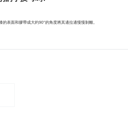
漆的表面和膠帶成大約90°的角度將其邊拉邊慢慢剝離。