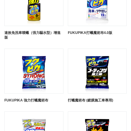
速效免洗車噴蠟（强力驅水型）增進
FUKUPIKA打蠟魔術布4.0版
版
FUKUPIKA 強力打蠟魔術布
打蠟魔術布 (鍍膜施工車專用)