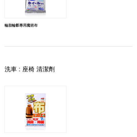
輪胎輪轂專用魔術布
洗車 : 座椅 清潔劑