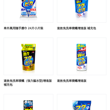
車外萬用隨手擦巾 24片小片裝
速效免洗車噴蠟增進版 補充包
速效免洗車噴蠟（強力軀水型)增進版
速效免洗車噴蠟增進版
補充包