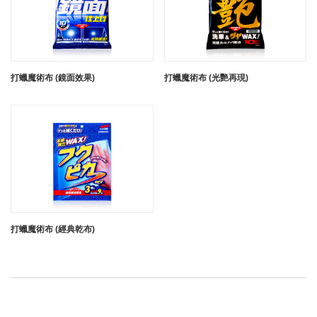
打蠟魔術布 (鏡面效果)
打蠟魔術布 (光艷再現)
打蠟魔術布 (經典乾布)