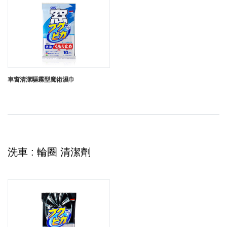
車窗清潔驅霧型魔術濕巾
洗車 : 輪圈 清潔劑