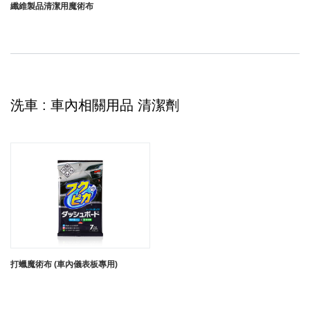
纖維製品清潔用魔術布
洗車 : 車內相關用品 清潔劑
打蠟魔術布 (車內儀表板專用)