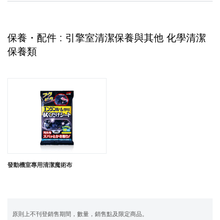
保養・配件 : 引擎室清潔保養與其他 化學清潔
保養類
發動機室專用清潔魔術布
原則上不刊登銷售期間，數量，銷售點及限定商品。