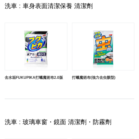
洗車 : 車身表面清潔保養 清潔劑
去水垢FUKUPIKA打蠟魔術布2.0版
打蠟魔術布(強力去虫骸型)
洗車 : 玻璃車窗・鏡面 清潔劑・防霧劑