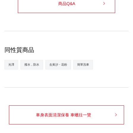
商品Q&A
同性質商品
光澤
撥水，防水
去黃沙・花粉
簡單洗車
車身表面清潔保養 車蠟往一覽