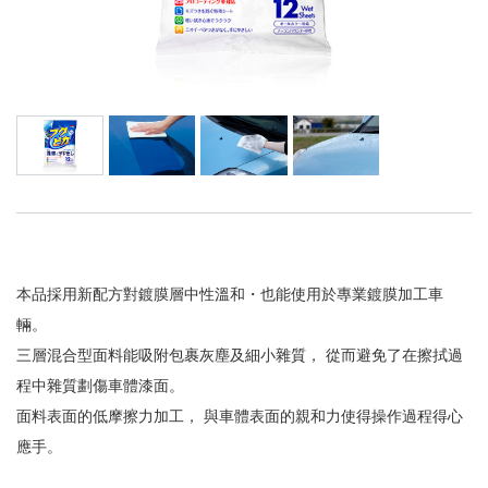
本品採用新配方對鍍膜層中性溫和・也能使用於專業鍍膜加工車
輛。
三層混合型面料能吸附包裹灰塵及細小雜質， 從而避免了在擦拭過
程中雜質劃傷車體漆面。
面料表面的低摩擦力加工， 與車體表面的親和力使得操作過程得心
應手。