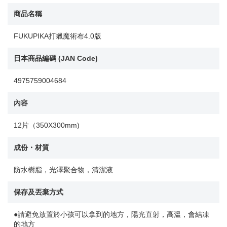
商品名稱
FUKUPIKA打蠟魔術布4.0版
日本商品編碼 (JAN Code)
4975759004684
內容
12片（350X300mm)
成份・材質
防水樹脂，光澤聚合物，清潔液
保存及丟棄方式
●請避免放置於小孩可以拿到的地方，陽光直射，高溫，會結凍
的地方