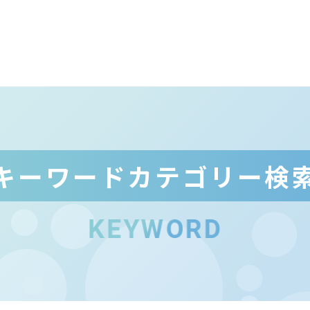
ト
洗
キーワードカテゴリー検
洗
実
こ