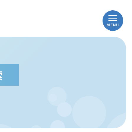
MENU
ップ
車ナビとは
索
車の豆知識
践！how to洗車
んな時どうする？Q&A