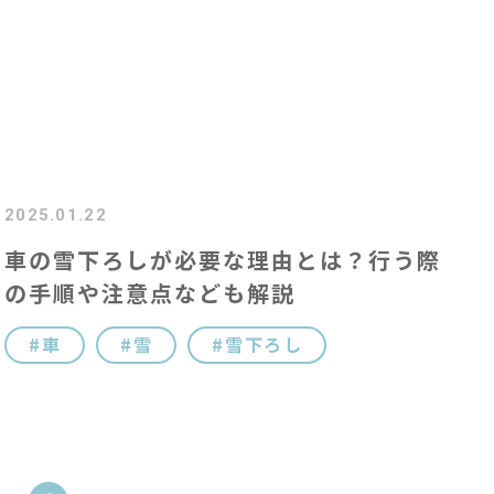
コ
コ
キ
2025.01.22
車の雪下ろしが必要な理由とは？行う際
#
の手順や注意点なども解説
車
雪
雪下ろし