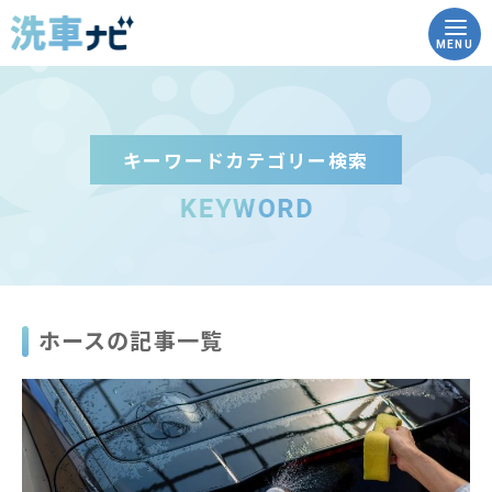
MENU
キーワードカテゴリー検索
トップ
洗車ナビとは
洗車の豆知識
ホースの記事一覧
実践！how to洗車
こんな時どうする？Q&A
コイン洗車場を調べる