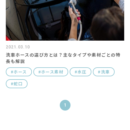
コラム
キャラクター紹介
#キーワード
2021.03.10
洗車ホースの選び方とは？主なタイプや素材ごとの特
長も解説
ホース
ホース素材
水圧
洗車
蛇口
1