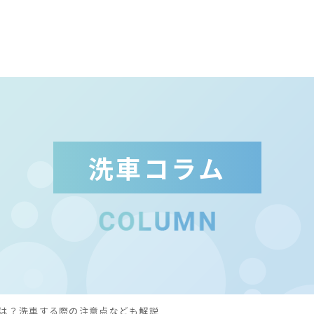
ト
洗車コラム
洗
洗
実
こ
は？洗車する際の注意点なども解説