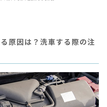
コ
コ
れる原因は？洗車する際の注
キ
#