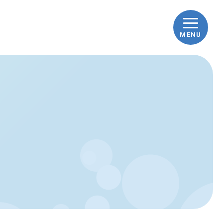
MENU
ップ
車ナビとは
車の豆知識
践！how to洗車
んな時どうする？Q&A