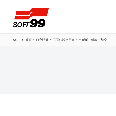
SOFT99株式會社
SOFT99 首頁
研究開發
不同領域應用事例
船舶・鐵道・航空