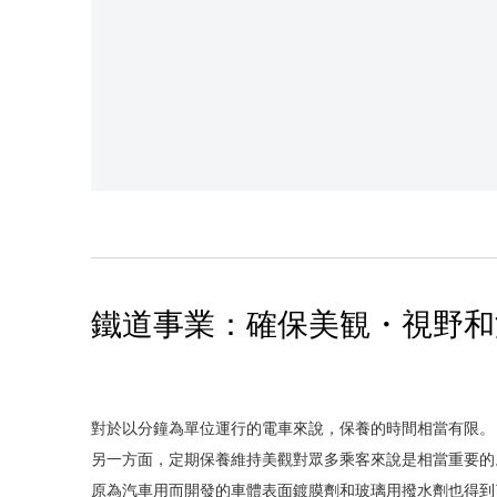
鐵道事業：確保美観・視野和
對於以分鐘為單位運行的電車來說，保養的時間相當有限。
另一方面，定期保養維持美觀對眾多乘客來說是相當重要的
原為汽車用而開發的車體表面鍍膜劑和玻璃用撥水劑也得到