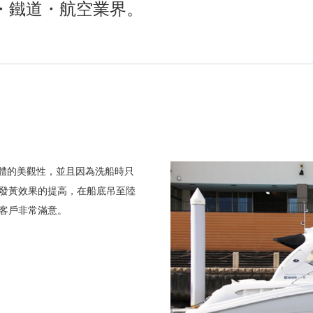
舶・鐵道・航空業界。
船體的美觀性，並且因為洗船時只
發黃效果的提高，在船底吊至陸
客戶非常滿意。