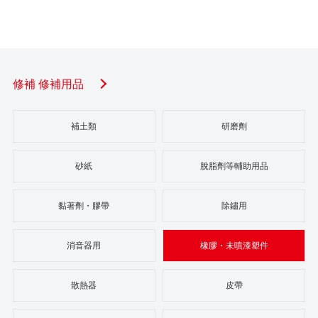
修補 修補用品
補土類
研磨劑
砂紙
脫脂劑等輔助用品
黏著劑・膠帶
除鏽用
消音器用
橡膠・未噴漆塑件
散熱器
皮帶