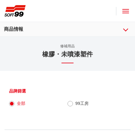
SOFT99株式會社
商品情報
修補用品
橡膠・未噴漆塑件
品牌篩選
全部
99工房