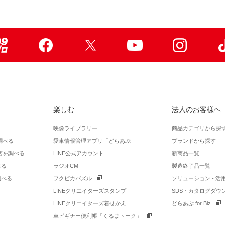
99ブロ
Facebook
X
Youtube
Instagr
楽しむ
法人のお客様へ
映像ライブラリー
商品カテゴリから探
調べる
愛車情報管理アプリ「どらあぷ」
ブランドから探す
店を調べる
LINE公式アカウント
新商品一覧
べる
ラジオCM
製造終了品一覧
調べる
フクピカパズル
ソリューション - 
LINEクリエイターズスタンプ
SDS・カタログダウ
LINEクリエイターズ着せかえ
どらあぷ for Biz
車ビギナー便利帳「くるまトーク」