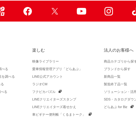
99ブロ
Facebook
X
Youtube
Instagr
楽しむ
法人のお客様へ
映像ライブラリー
商品カテゴリから探
調べる
愛車情報管理アプリ「どらあぷ」
ブランドから探す
店を調べる
LINE公式アカウント
新商品一覧
べる
ラジオCM
製造終了品一覧
調べる
フクピカパズル
ソリューション - 
LINEクリエイターズスタンプ
SDS・カタログダウ
LINEクリエイターズ着せかえ
どらあぷ for Biz
車ビギナー便利帳「くるまトーク」