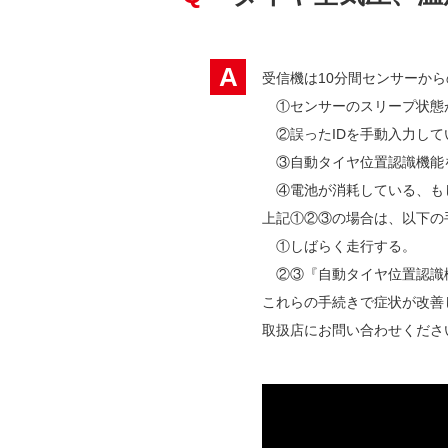
A
受信機は10分間センサーか
①センサーのスリープ状態
②誤ったIDを手動入力して
③自動タイヤ位置認識機能を
④電池が消耗している、も
上記①②③の場合は、以下の
①しばらく走行する。
②③『自動タイヤ位置認識機
これらの手続きで症状が改善
取扱店にお問い合わせくださ