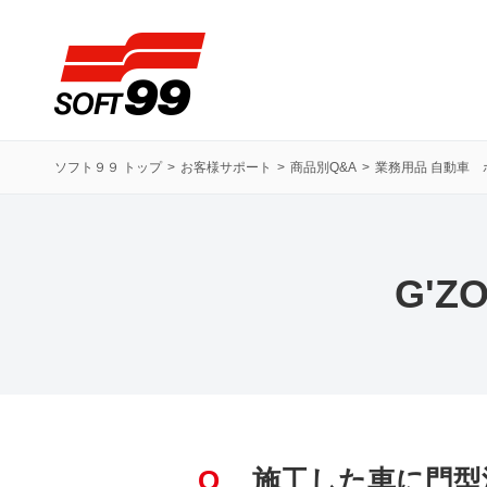
ソフト９９コーポレーション
ソフト９９ トップ
お客様サポート
商品別Q&A
業務用品 自動車 
G'
Q
施工した車に門型