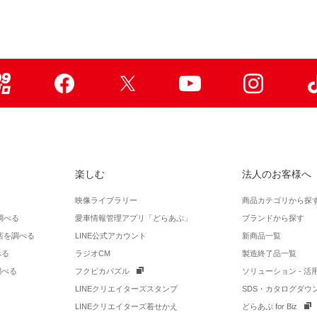
99ブロ
Facebook
X
Youtube
Instagr
楽しむ
法人のお客様へ
映像ライブラリー
商品カテゴリから探
調べる
愛車情報管理アプリ「どらあぷ」
ブランドから探す
店を調べる
LINE公式アカウント
新商品一覧
べる
ラジオCM
製造終了品一覧
調べる
フクピカパズル
ソリューション - 
LINEクリエイターズスタンプ
SDS・カタログダウ
LINEクリエイターズ着せかえ
どらあぷ for Biz