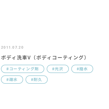
コ
コ
キ
2011.07.20
ボディ洗車V（ボディコーティング）
#
コーティング剤
光沢
撥水
疎水
耐久