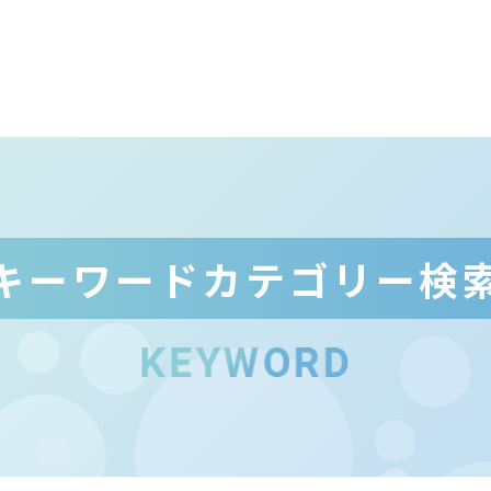
ト
洗
キーワードカテゴリー検
洗
実
こ