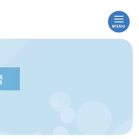
MENU
ップ
車ナビとは
索
車の豆知識
践！how to洗車
んな時どうする？Q&A