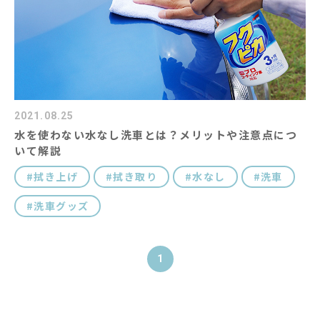
コラム
キャラクター紹介
#キーワード
2021.08.25
水を使わない水なし洗車とは？メリットや注意点につ
いて解説
拭き上げ
拭き取り
水なし
洗車
洗車グッズ
1