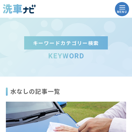
MENU
キーワードカテゴリー検索
トップ
洗車ナビとは
洗車の豆知識
水なしの記事一覧
実践！how to洗車
こんな時どうする？Q&A
コイン洗車場を調べる