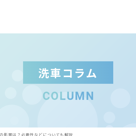
ト
洗車コラム
洗
洗
実
こ
の影響は？必要性などについても解説