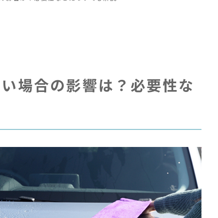
コ
コ
ない場合の影響は？必要性な
キ
#