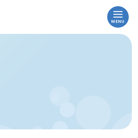
MENU
ップ
車ナビとは
車の豆知識
践！how to洗車
んな時どうする？Q&A