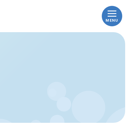
MENU
ップ
車ナビとは
車の豆知識
践！how to洗車
んな時どうする？Q&A