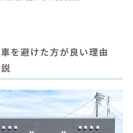
コ
コ
洗車を避けた方が良い理由
キ
解説
#