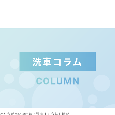
ト
洗車コラム
洗
洗
実
こ
けた方が良い理由は？洗車する方法も解説