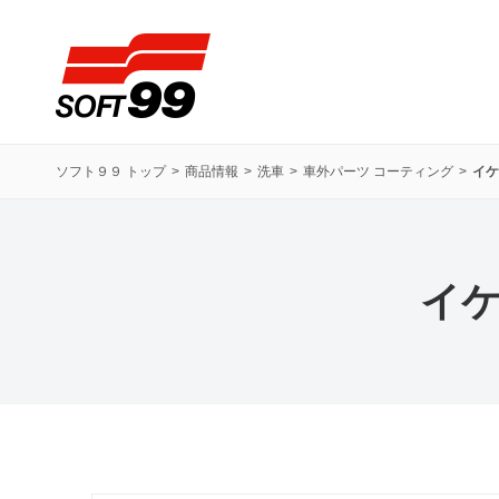
ソフト９９コーポレーション
ソフト９９ トップ
商品情報
洗車
車外パーツ コーティング
イケ
イケ