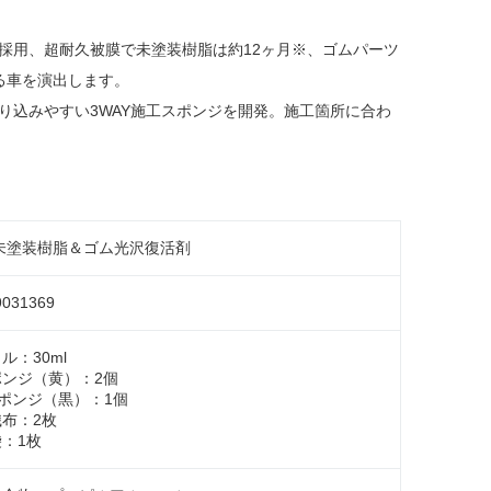
採用、超耐久被膜で未塗装樹脂は約12ヶ月※、ゴムパーツ
る車を演出します。
り込みやすい3WAY施工スポンジを開発。施工箇所に合わ
未塗装樹脂＆ゴム光沢復活剤
9031369
ル：30ml
ンジ（黄）：2個
スポンジ（黒）：1個
布：2枚
：1枚