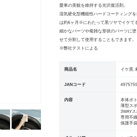
愛車の美観を維持する光沢復活剤。
湿気硬化型機能性ハードコーティングを
は約6ヶ月※にわたって黒ツヤでイケて
細かなパーツや複雑な形状のパーツに塗
せて分割して使用することもできます。
※弊社テストによる
商品名
イケ黒 
JANコード
497575
内容
本体ボト
薄型スポ
3WAY
専用不織
保護手袋