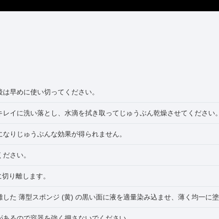
後は早めに使い切ってください。
キレイに洗い落とし、水滴を拭き取ってじゅうぶん乾燥させてください
になりじゅうぶんな効果が得られません。
ください。
スに切り離します。
した 薄型スポンジ (黄) の黒い面に液を適量染み込ませ、薄く均一に
があるので容器を強く押さないでください。