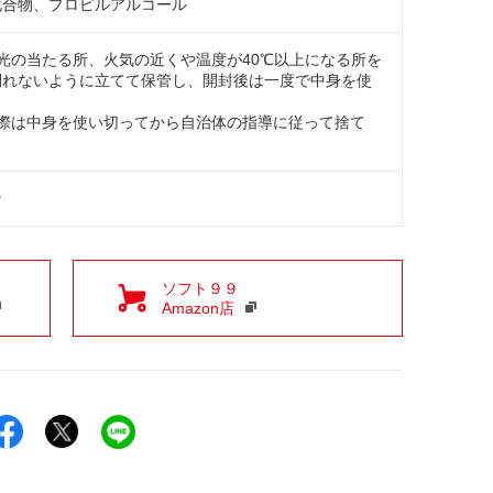
化合物、プロピルアルコール
光の当たる所、火気の近くや温度が40℃以上になる所を
倒れないように立てて保管し、開封後は一度で中身を使
。
の際は中身を使い切ってから自治体の指導に従って捨て
ン
ソフト９９
Amazon店
Facebookでシェア
Xでシェア
LINEでシェア