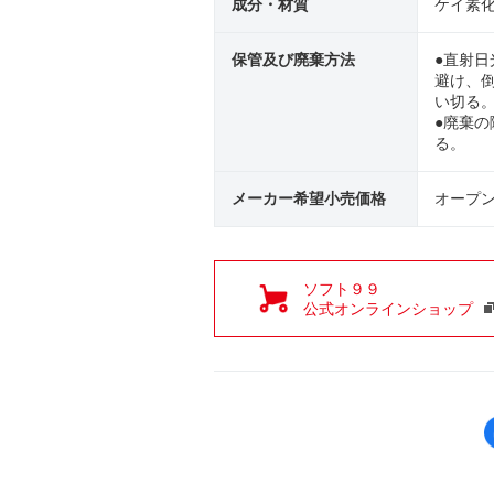
成分・材質
ケイ素
保管及び廃棄方法
●直射日
避け、
い切る
●廃棄
る。
メーカー希望小売価格
オープ
ソフト９９
公式オンラインショップ