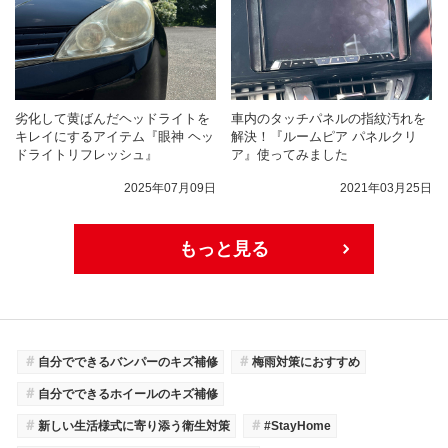
劣化して黄ばんだヘッドライトを
車内のタッチパネルの指紋汚れを
キレイにするアイテム『眼神 ヘッ
解決！『ルームピア パネルクリ
ドライトリフレッシュ』
ア』使ってみました
2025年07月09日
2021年03月25日
もっと見る
＃
＃
自分でできるバンパーのキズ補修
梅雨対策におすすめ
＃
自分でできるホイールのキズ補修
＃
＃
新しい生活様式に寄り添う衛生対策
#StayHome