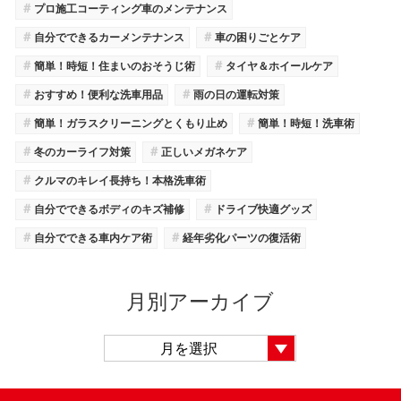
＃
プロ施工コーティング車のメンテナンス
＃
＃
自分でできるカーメンテナンス
車の困りごとケア
＃
＃
簡単！時短！住まいのおそうじ術
タイヤ＆ホイールケア
＃
＃
おすすめ！便利な洗車用品
雨の日の運転対策
＃
＃
簡単！ガラスクリーニングとくもり止め
簡単！時短！洗車術
＃
＃
冬のカーライフ対策
正しいメガネケア
＃
クルマのキレイ長持ち！本格洗車術
＃
＃
自分でできるボディのキズ補修
ドライブ快適グッズ
＃
＃
自分でできる車内ケア術
経年劣化パーツの復活術
月別アーカイブ